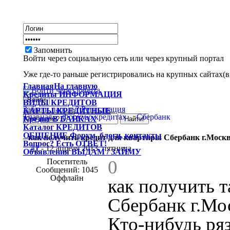
Запомнить
Войти через социальную сеть или через крупный портал
Уже где-то раньше регистрировались на крупных сайтах(вк
Главная
На главную
Кредиты
ИНФОРМАЦИЯ
ВИДЫ
КРЕДИТОВ
Забыли пароль?
Регистрация
КАРТЫ
КРЕДИТНЫЕ
Главная
Форум о кредитах
Сбербанк
Кредит
В БАНКАХ
Каталог
КРЕДИТОВ
ОБЩЕНИЕ
Форум, блоги, контакты
как получить кредит для квартиры Сбербанк г.Моск
Вопрос?
Есть ОТВЕТ!
#1
- 12 апреля 2013, пятница
Объявления
ВЫДАМ / ЗАЙМУ
0
Посетитель
Сообщений: 1045
Оффлайн
как получить 
Сбербанк г.Мо
Кто-нибудь ря