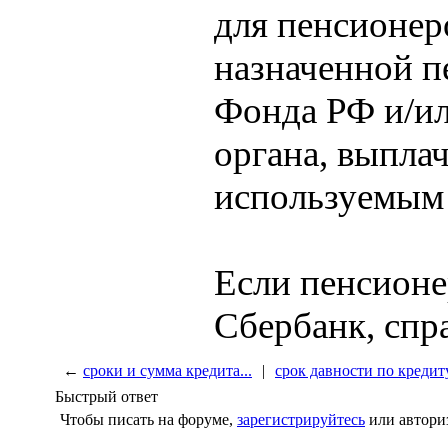
для пенсионер
назначенной п
Фонда РФ и/ил
органа, выпла
используемым
Если пенсионе
Сбербанк, спра
←
сроки и сумма кредита...
|
срок давности по кредиту
Быстрый ответ
Чтобы писать на форуме,
зарегистрируйтесь
или автори