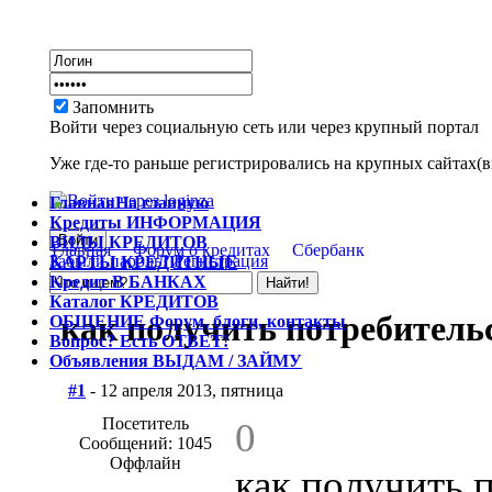
Запомнить
Войти через социальную сеть или через крупный портал
Уже где-то раньше регистрировались на крупных сайтах(вк
Главная
На главную
Кредиты
ИНФОРМАЦИЯ
ВИДЫ
КРЕДИТОВ
Главная
Форум о кредитах
Сбербанк
Забыли пароль?
Регистрация
КАРТЫ
КРЕДИТНЫЕ
Кредит
В БАНКАХ
Каталог
КРЕДИТОВ
как получить потребитель
ОБЩЕНИЕ
Форум, блоги, контакты
Вопрос?
Есть ОТВЕТ!
Объявления
ВЫДАМ / ЗАЙМУ
#1
- 12 апреля 2013, пятница
Посетитель
0
Сообщений: 1045
Оффлайн
как получить 