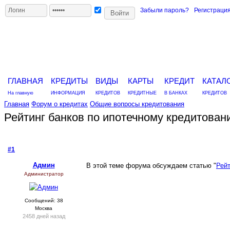
Забыли пароль?
Регистраци
ГЛАВНАЯ
КРЕДИТЫ
ВИДЫ
КАРТЫ
КРЕДИТ
КАТАЛ
На главную
ИНФОРМАЦИЯ
КРЕДИТОВ
КРЕДИТНЫЕ
В БАНКАХ
КРЕДИТОВ
Главная
Форум о кредитах
Общие вопросы кредитования
Рейтинг банков по ипотечному кредитован
#1
- 5 декабря 2012, среда
Админ
В этой теме форума обсуждаем статью "
Рейт
Администратор
Сообщений: 38
Москва
2458 дней назад