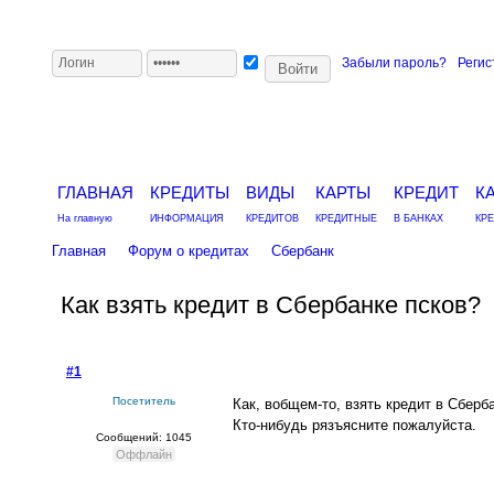
Забыли пароль?
Регис
ГЛАВНАЯ
КРЕДИТЫ
ВИДЫ
КАРТЫ
КРЕДИТ
К
На главную
ИНФОРМАЦИЯ
КРЕДИТОВ
КРЕДИТНЫЕ
В БАНКАХ
КР
Главная
Форум о кредитах
Сбербанк
Как взять кредит в Сбербанке псков?
#1
- 7 апреля 2013, воскресенье
Посетитель
Как, вобщем-то, взять кредит в Сберб
Кто-нибудь рязъясните пожалуйста.
Сообщений: 1045
Оффлайн