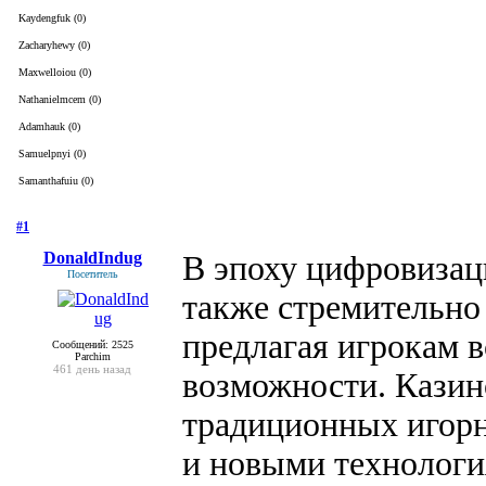
Kaydengfuk (0)
Zacharyhewy (0)
Maxwelloiou (0)
Nathanielmcem (0)
Adamhauk (0)
Samuelpnyi (0)
Samanthafuiu (0)
#1
- 3 февраля 2025, понедельник
DonaldIndug
В эпоху цифровизац
Посетитель
также стремительно 
предлагая игрокам 
Сообщений: 2525
Parchim
461 день назад
возможности. Казин
традиционных игор
и новыми технологи