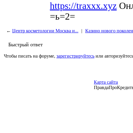
https://traxxx.xyz
Онл
=ь=2=
←
Центр косметологии Москва и...
|
Казино нового поколе
Быстрый ответ
Чтобы писать на форуме,
зарегистрируйтесь
или авторизуйтесь
Карта сайта
ПравдаПроКредиты –