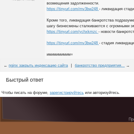
возмещения задолженности.
https://tinyurl.com/mv3bw248
- ликвидация стад
Кроме того, ликвидация банкротства подразум
шагу бизнесмены сталкиваются с огромными э
https://tinyurl.com/ychxkmzc
- новости банкротс
https://tinyurl.com/mv3bw248
- стадия ликвидац
имимимимим=
←
nginx закрыть индексацию сайта
|
банкротство предприятия...
→
Быстрый ответ
Чтобы писать на форуме,
зарегистрируйтесь
или авторизуйтесь.
Пр