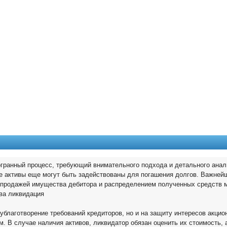
Г
ОБЩЕНИЕ
ВОПРОС?
ОБЪЯВЛЕНИЯ
Форум, блоги, контакты
Есть ОТВЕТ!
ВЫДАМ / ЗАЙМУ
огранный процесс, требующий внимательного подхода и детального анал
кие активы еще могут быть задействованы для погашения долгов. Важней
аспродажей имущества дебитора и распределением полученных средств 
ва ликвидация
ублаготворение требований кредиторов, но и на защиту интересов акцио
. В случае наличия активов, ликвидатор обязан оценить их стоимость, 