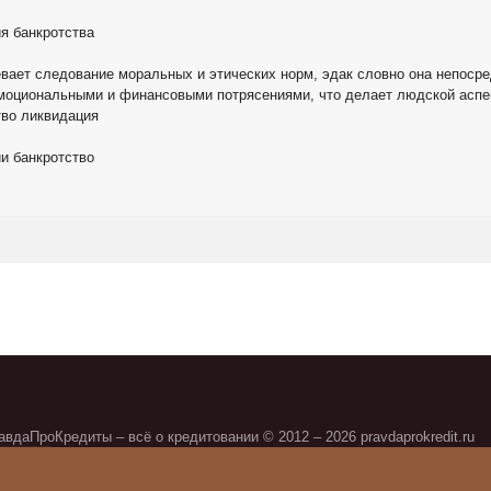
ия банкротства
евает следование моральных и этических норм, эдак словно она непоср
моциональными и финансовыми потрясениями, что делает людской аспек
тво ликвидация
ии банкротство
авдаПроКредиты – всё о кредитовании © 2012 – 2026 pravdaprokredit.ru