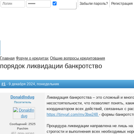
Забыли пароль?
Регистрация
ГЛАВНАЯ
КРЕДИТЫ
ВИДЫ
КАРТЫ
КРЕДИТ
КАТАЛО
На главную
ИНФОРМАЦИЯ
КРЕДИТОВ
КРЕДИТНЫЕ
В БАНКАХ
КРЕДИТОВ
Главная
Форум о кредитах
Общие вопросы кредитования
порядок ликвидации банкротство
#1
- 9 декабря 2024, понедельник
DonaldIndug
Ликвидация банкротства – это сложный и мног
Посетитель
несостоятельности, что позволяет понять, ка
координатором всех действий, связанных с р
https://tinyurl.com/mv3bw248
- формы банкротст
Сообщений: 2525
Процедура ликвидации направлена не лишь на 
Parchim
строгости и выполнения всех необходимых норм
461 день назад