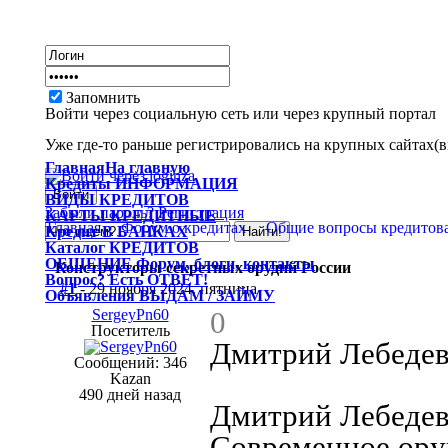
Запомнить
Войти через социальную сеть или через крупный портал
Уже где-то раньше регистрировались на крупных сайтах(вк
Главная
На главную
Кредиты
ИНФОРМАЦИЯ
ВИДЫ
КРЕДИТОВ
Забыли пароль?
Регистрация
КАРТЫ
КРЕДИТНЫЕ
Главная
Форум о кредитах
Общие вопросы кредитов
Кредит
В БАНКАХ
Каталог
КРЕДИТОВ
ОБЩЕНИЕ
Форум, блоги, контакты
Конструкторы секретных орудий России
Вопрос?
Есть ОТВЕТ!
#1
- 29 ноября 2024, пятница
Объявления
ВЫДАМ / ЗАЙМУ
0
SergeyPn60
Посетитель
Дмитрий Лебедев
Сообщений: 346
Kazan
490 дней назад
Дмитрий Лебедев
Современное ору