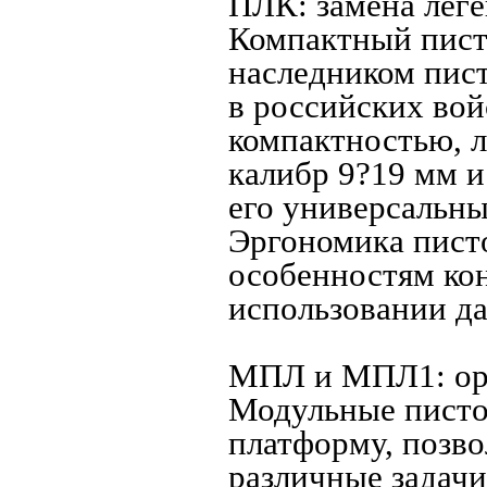
ПЛК: замена лег
Компактный пист
наследником пис
в российских вой
компактностью, л
калибр 9?19 мм и
его универсальны
Эргономика писто
особенностям ко
использовании да
МПЛ и МПЛ1: ор
Модульные писто
платформу, позв
различные задач