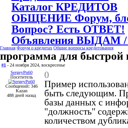
Каталог
КРЕДИТОВ
ОБЩЕНИЕ
Форум, бл
Вопрос?
Есть ОТВЕТ!
Объявления
ВЫДАМ /
Главная
Форум о кредитах
Общие вопросы кредитования
программа для быстрой 
#1
- 24 ноября 2024, воскресенье
0
SergeyPn60
Посетитель
Пример использован
Сообщений: 346
быть следующим. Пр
Kazan
488 дней назад
базы данных с инфо
"должность" содерж
количеством дублика