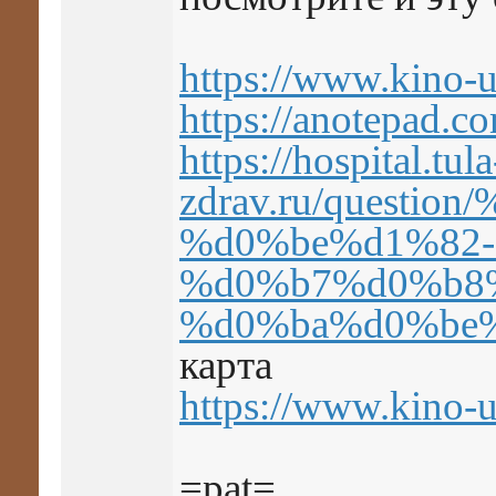
https://www.kino-u
https://anotepad.c
https://hospital.tula
zdrav.ru/ques
%d0%be%d1%82
%d0%b7%d0%b8
%d0%ba%d0%be
карта
https://www.kino-u
=pat=