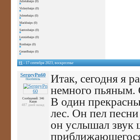
Julietabaips (0)
Vickeybaips (0)
Jolenebaips (0)
Mackbaips (0)
Santosbaips (0)
Leoniebaips (0)
Ronbaips (0)
Gerardbaips (0)
#1
- 17 сентября 2023, воскресенье
SergeyPn60
Итак, сегодня я 
Посетитель
немного пьяным. О
В один прекрасны
Сообщений: 346
Kazan
487 дней назад
лес. Он пел песни
он услышал звук 
приближающегося