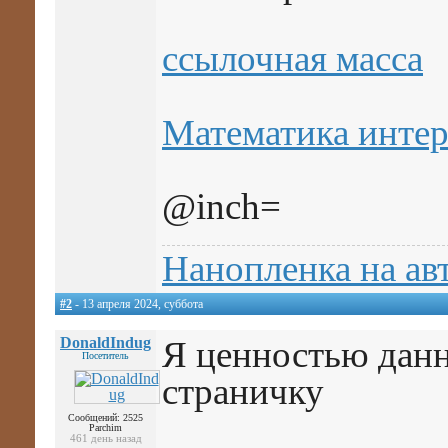
ссылочная масса
Математика интер
@inch=
Нанопленка на ав
#2
- 13 апреля 2024, суббота
DonaldIndug
Я ценностью данн
Посетитель
страничку
Сообщений: 2525
Parchim
461 день назад