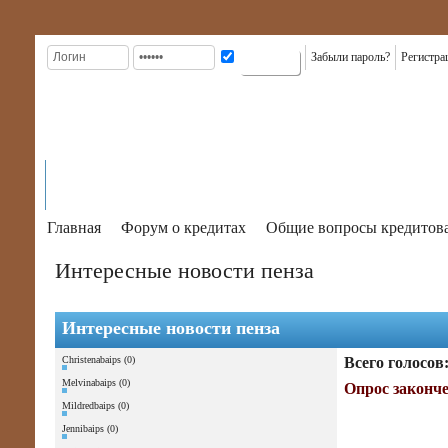
Забыли пароль?
Регистра
ГЛАВНАЯ
КРЕДИТЫ
ВИДЫ
КАРТЫ
КРЕДИТ
К
На главную
ИНФОРМАЦИЯ
КРЕДИТОВ
КРЕДИТНЫЕ
В БАНКАХ
КР
Главная
Форум о кредитах
Общие вопросы кредитов
Интересные новости пенза
Интересные новости пенза
Christenabaips (0)
Всего голосов
Melvinabaips (0)
Опрос законче
Mildredbaips (0)
Jennibaips (0)