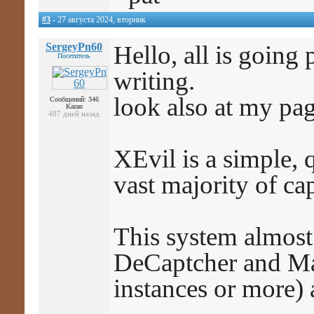
#3
- 27 августа 2024, вторник
SergeyPn60
Hello, all is going 
Посетитель
writing.
look also at my pag
Сообщений: 346
Kazan
487 дней назад
XEvil is a simple, 
vast majority of c
This system almost
DeCaptcher and Man
instances or more) 