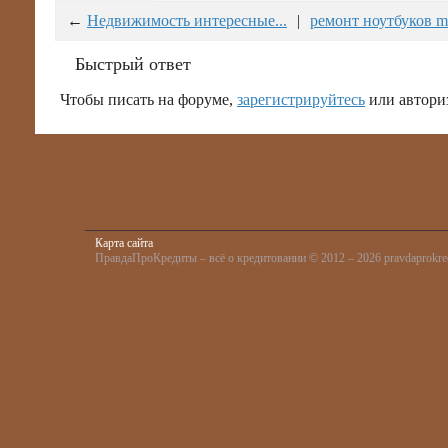
←
Недвижимость интересные...
|
ремонт ноутбуков m
Быстрый ответ
Чтобы писать на форуме,
зарегистрируйтесь
или автори
Карта сайта
ПравдаПроКредиты – всё о кредитовании © 2012 – 2026 pravdaprokred