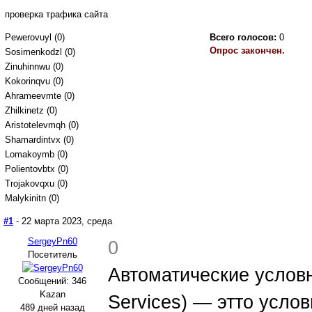
проверка трафика сайта
Pewerovuyl (0)
Всего голосов:
0
Опрос закончен.
Sosimenkodzl (0)
Zinuhinnwu (0)
Kokorinqvu (0)
Ahrameevmte (0)
Zhilkinetz (0)
Aristotelevmqh (0)
Shamardintvx (0)
Lomakoymb (0)
Polientovbtx (0)
Trojakovqxu (0)
Malykinitn (0)
#1
- 22 марта 2023, среда
SergeyPn60
0
Посетитель
Автоматические условны
Сообщений: 346
Kazan
Services) — этто усло
489 дней назад