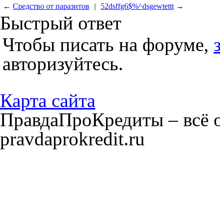
←
Средство от паразитов
|
52dsffg6$%^dsgewtettt
→
Быстрый ответ
Чтобы писать на форуме,
авторизуйтесь.
Карта сайта
ПравдаПроКредиты – всё о
pravdaprokredit.ru