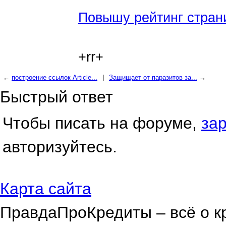
Повышу рейтинг стран
+rr+
←
построение ссылок Article...
|
Защищает от паразитов за...
→
Быстрый ответ
Чтобы писать на форуме,
за
авторизуйтесь.
Карта сайта
ПравдаПроКредиты – всё о к