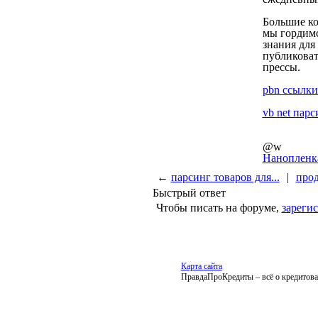
Большие к
мы гордимс
знания для
публиковат
прессы.
pbn ссылки
vb net парс
@w
Нанопленка
←
парсинг товаров для...
|
прод
Быстрый ответ
Чтобы писать на форуме,
зареги
Карта сайта
ПравдаПроКредиты – всё о кредитован