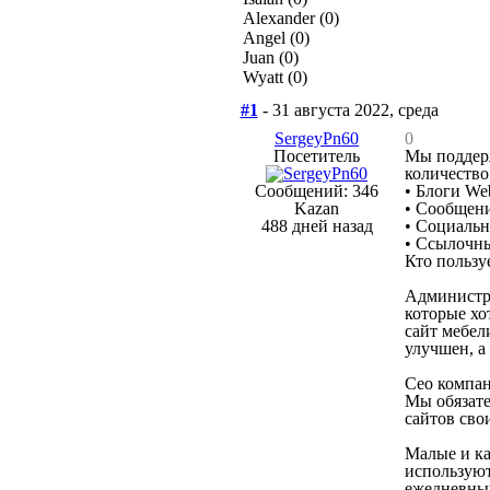
Alexander (0)
Angel (0)
Juan (0)
Wyatt (0)
#1
- 31 августа 2022, среда
SergeyPn60
0
Посетитель
Мы поддерж
количество
Сообщений: 346
• Блоги We
Kazan
• Сообщени
488 дней назад
• Социальн
• Ссылочн
Кто пользу
Администр
которые хо
сайт мебел
улучшен, а
Сео компа
Мы обязате
сайтов сво
Малые и к
используют
ежедневный