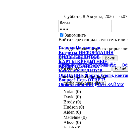
Суббота, 8 Августа, 2026
6:07
Запомнить
Войти через социальную сеть или 
Главная
На главную
Уже где-то раньше регистрировалис
Кредиты
ИНФОРМАЦИЯ
ВИДЫ
КРЕДИТОВ
КАРТЫ
КРЕДИТНЫЕ
Забыли пароль?
Регистрация
Главная
Форум о кредитах
Об
Кредит
В БАНКАХ
Каталог
КРЕДИТОВ
ОБЩЕНИЕ
Форум, блоги, конт
media marketing digital
Вопрос?
Есть ОТВЕТ!
media marketing digital
Объявления
ВЫДАМ / ЗАЙМУ
Nolan (0)
David (0)
Brody (0)
Hudson (0)
Aiden (0)
Madeline (0)
Alissa (0)
Isaiah (0)