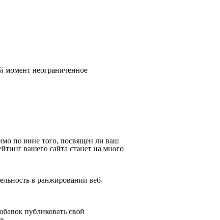
й момент неограниченное
имо по вине того, посвящен ли ваш
тинг вашего сайта станет на много
льность в ранжировании веб-
обавок публиковать свой
ь.