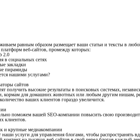
иваем равным образом размещает ваши статьи и тексты в любо
 платформ веб-сайтов, промежду которых:
b 2.0
я в социальных сетях
ые закладки
ые пирамиды
ется нашими услугами?
аторы сайтов
тят получить высокие результаты в поисковых системах, независ
и, кормам для домашних животных или любым другим нишам, рей
 количество ваших клиентов гораздо увеличится.
нии
льно поможем вашей SEO-компании повысить свою производите
их клиентов.
ак и крупные медиакомпании
 наши услуги для управления блогами, чтобы распространять вд
 контент на тысячах веб-сайтов в свой черед блогов каждый ден