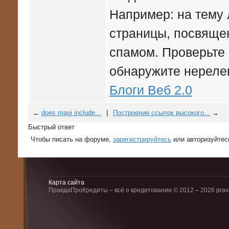
Например: на тему 
страницы, посвящен
спамом. Проверьте
обнаружите нерелев
Блоги Веб 2.0
←
does magi include...
|
Построение ссылок высокого...
→
Быстрый ответ
Чтобы писать на форуме,
зарегистрируйтесь
или авторизуйтес
Карта сайта
ПравдаПроКредиты – всё о кредитовании © 2012 – 2026 pravd