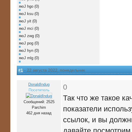
яюJ hgo (0)
яюJ ksu (0)
яюJ yit (0)
яюJ mci (0)
яюJ zwg (0)
яюJ pog (0)
яюJ hyn (0)
яюJ mlg (0)
#1
- 22 августа 2022, понедельник
DonaldIndug
0
Посетитель
Так что же такое к
Сообщений: 2525
показатели использ
Parchim
462 дня назад
ссылок, и вы должн
давайте посмотрим,