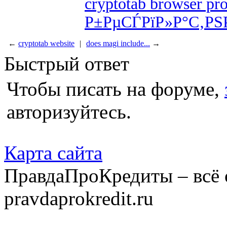
cryptotab browser p
Р±РµСЃРїР»Р°С‚РЅ
←
cryptotab website
|
does magi include...
→
Быстрый ответ
Чтобы писать на форуме,
авторизуйтесь.
Карта сайта
ПравдаПроКредиты – всё 
pravdaprokredit.ru