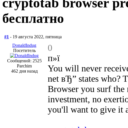
cryptotab browser pr
бесплатно
#1
- 19 августа 2022, пятница
DonaldIndug
0
Посетитель
п»ї
Сообщений: 2525
Parchim
You will never receiv
462 дня назад
net вЂ” states who? 
Browser you surf the 
investment, no exertio
you'll want to give it 