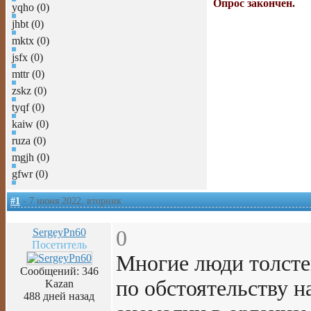
Опрос закончен.
yqho (0)
jhbt (0)
mktx (0)
jsfx (0)
mttr (0)
zskz (0)
tyqf (0)
kaiw (0)
ruza (0)
mgjh (0)
gfwr (0)
#1
- 7 июня 2022, вторник
SergeyPn60
0
Посетитель
Многие люди толстею
Сообщений: 346
по обстоятельству 
Kazan
488 дней назад