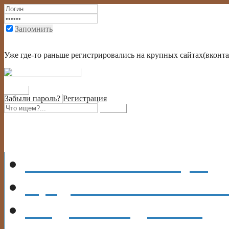
Запомнить
Войти через социальную сеть или через крупный портал
Уже где-то раньше регистрировались на крупных сайтах(вконтак
Забыли пароль?
Регистрация
Главная
На главную
Кредиты
ИНФОРМА
ВИДЫ
КРЕДИТОВ