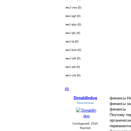
яюJ cmv (0)
яюJ pgf (0)
яюJ qby (0)
яюJ qfz (0)
яюJ trj (0)
яюJ bok (0)
яюJ udf (0)
яюJ sdl (0)
яюJ cxk (0)
#1
- 2 июня 2022, четверг
DonaldIndug
финансы Не
Посетитель
финансы за
финансы
Поэтому пер
органически
Сообщений: 2525
перманентно
Parchim