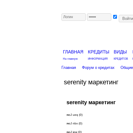
ГЛАВНАЯ
КРЕДИТЫ
ВИДЫ
На главную
ИНФОРМАЦИЯ
КРЕДИТОВ
Главная
Форум о кредитах
Общие 
serenity маркетинг
serenity маркетинг
яюJ ueq (0)
яюJ nbx (0)
яюJ iew (0)