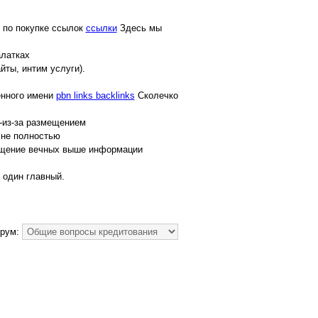
ж по покупке ссылок
ссылки
Здесь мы
алатках
ты, интим услуги).
енного имени
pbn links backlinks
Сколечко
-из-за размещением
 не полностью
мещение вечных выше информации
 один главный.
рум: