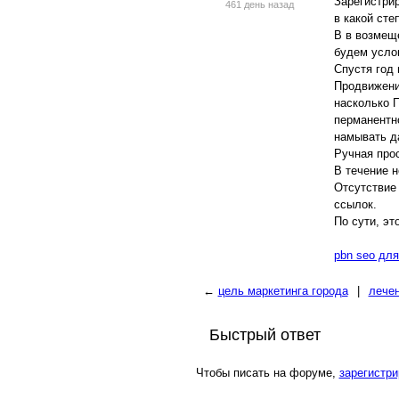
Зарегистри
461 день назад
в какой сте
В в возмеще
будем усло
Спустя год
Продвижение
насколько П
перманентн
намывать д
Ручная про
В течение н
Отсутствие
ссылок.
По сути, эт
pbn seo для
←
цель маркетинга города
|
лечен
Быстрый ответ
Чтобы писать на форуме,
зарегистри