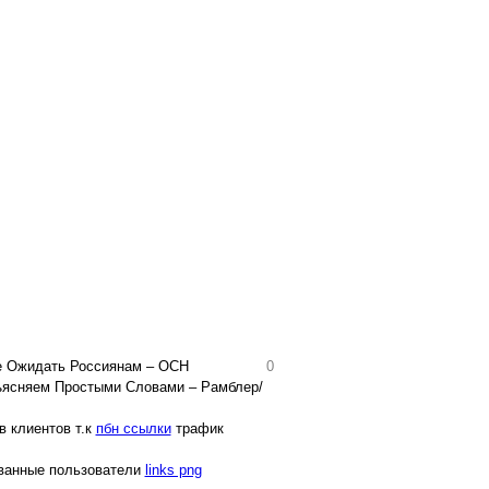
е Ожидать Россиянам – ОСН
0
ясняем Простыми Словами – Рамблер/
в клиентов т.к
пбн ссылки
трафик
ованные пользователи
links png