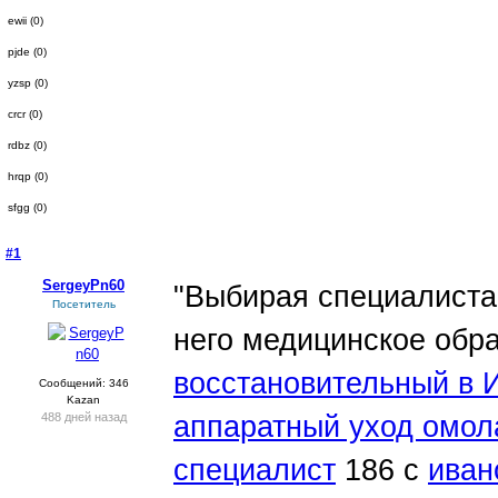
ewii (0)
pjde (0)
yzsp (0)
crcr (0)
rdbz (0)
hrqp (0)
sfgg (0)
#1
- 19 мая 2022, четверг
SergeyPn60
"Выбирая специалиста,
Посетитель
него медицинское обр
восстановительный в 
Сообщений: 346
Kazan
488 дней назад
аппаратный уход омо
специалист
186 с
иван