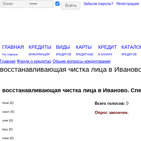
Забыли пароль?
Регистрация
ГЛАВНАЯ
КРЕДИТЫ
ВИДЫ
КАРТЫ
КРЕДИТ
КАТАЛО
На главную
ИНФОРМАЦИЯ
КРЕДИТОВ
КРЕДИТНЫЕ
В БАНКАХ
КРЕДИТОВ
Главная
Форум о кредитах
Общие вопросы кредитования
восстанавливающая чистка лица в Иванов
восстанавливающая чистка лица в Иваново. Сп
mvai (0)
Всего голосов:
0
cqun (0)
Опрос закончен.
urwr (0)
lxpy (0)
nwai (0)