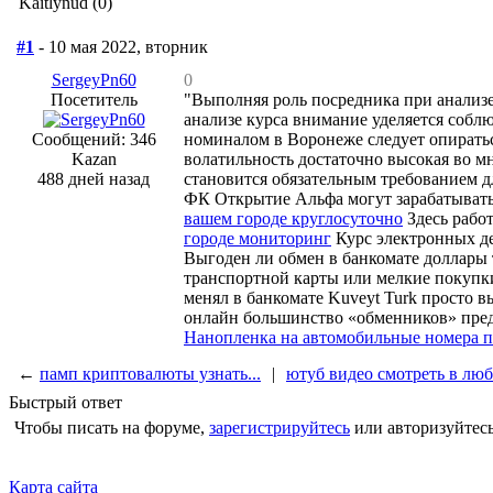
Kaitlynud (0)
#1
- 10 мая 2022, вторник
SergeyPn60
0
Посетитель
"Выполняя роль посредника при анализ
анализе курса внимание уделяется соб
Сообщений: 346
номиналом в Воронеже следует опират
Kazan
волатильность достаточно высокая во м
488 дней назад
становится обязательным требованием 
ФК Открытие Альфа могут зарабатыват
вашем городе круглосуточно
Здесь работ
городе мониторинг
Курс электронных де
Выгоден ли обмeн в банкомате доллары
транспортной карты или мелкие покупки
менял в банкомате Kuveyt Turk просто 
онлайн большинство «обменников» предл
Нанопленка на автомобильные номера п
←
памп криптовалюты узнать...
|
ютуб видео смотреть в любо
Быстрый ответ
Чтобы писать на форуме,
зарегистрируйтесь
или авторизуйтесь
Карта сайта