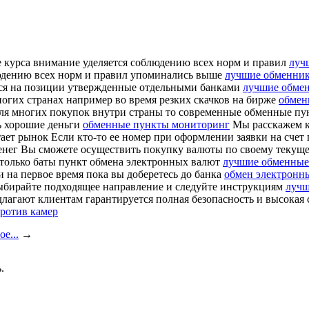
е курса внимание уделяется соблюдению всех норм и правил
луч
людению всех норм и правил упоминались выше
лучшие обменник
ься на позиции утвержденные отдельными банками
лучшие обмен
ногих странах например во время резких скачков на бирже
обмен
для многих покупок внутри страны то современные обменные п
ь хорошие деньги
обменные пункты мониторинг
Мы расскажем к
ает рынок Если кто-то ее номер при оформлении заявки на счет
нег Вы сможете осуществить покупку валюты по своему текуще
 только баты пункт обмена электронных валют
лучшие обменные
 на первое время пока вы доберетесь до банка
обмен электронны
выбирайте подходящее направление и следуйте инструкциям
лучш
агают клиентам гарантируется полная безопасность и высокая 
ротив камер
е...
→
.