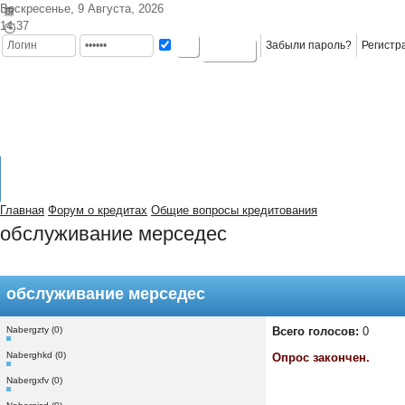
Воскресенье, 9 Августа, 2026
14:37
Забыли пароль?
Регистр
ГЛАВНАЯ
КРЕДИТЫ
ВИДЫ
КАРТЫ
КРЕДИТ
КАТАЛО
На главную
ИНФОРМАЦИЯ
КРЕДИТОВ
КРЕДИТНЫЕ
В БАНКАХ
КРЕДИТОВ
Главная
Форум о кредитах
Общие вопросы кредитования
обслуживание мерседес
обслуживание мерседес
Nabergzty (0)
Всего голосов:
0
Naberghkd (0)
Опрос закончен.
Nabergxfv (0)