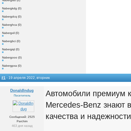
Nabergisd (0)
Nabergkdg (0)
Nabergdcq (0)
Naberghca (0)
Nabergxil (0)
Nabergbci (0)
Nabergiql (0)
Nabergooo (0)
Nabergpxa (0)
#1
- 19 апреля 2022, вторник
DonaldIndug
Автомобили премиум к
Посетитель
Mercedes-Benz знают 
качества и надежности
Сообщений: 2525
Parchim
463 дня назад