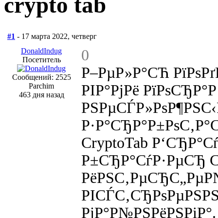
crypto tab
#1
- 17 марта 2022, четверг
DonaldIndug
0
Посетитель
Р–РµР»Р°СЋ РїРѕР
Сообщений: 2525
Parchim
РІР°РјРё РїРѕСЂР°
463 дня назад
РЅРµСЃР»РѕР¶РЅС‹Р
Р·Р°СЂР°Р±РѕС‚Р°
CryptoTab Р‘СЂР°
Р±СЂР°СѓР·РµСЂ С
РёРЅС‚РµСЂС„РµР
РІСЃС‚СЂРѕРµРЅР
РјР°Р№РЅРёРЅРіР°