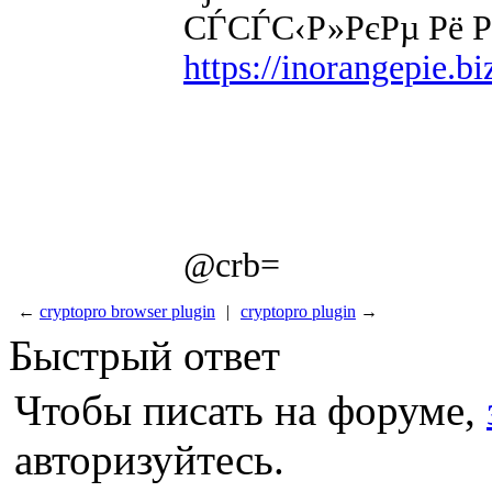
СЃСЃС‹Р»РєРµ Рё 
https://inorangepie.b
@crb=
←
cryptopro browser plugin
|
cryptopro plugin
→
Быстрый ответ
Чтобы писать на форуме,
авторизуйтесь.