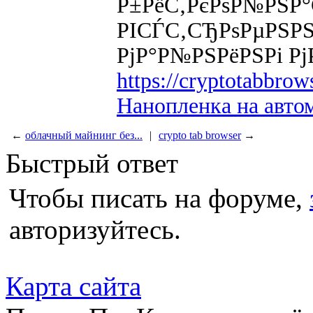
Р±РёС‚РєРѕР№РЅР°
РІСЃС‚СЂРѕРµРЅРЅ
РјР°Р№РЅРёРЅРі РјР
https://cryptotabbro
Нанопленка на авто
←
облачный майнинг без...
|
crypto tab browser
→
Быстрый ответ
Чтобы писать на форуме,
авторизуйтесь.
Карта сайта