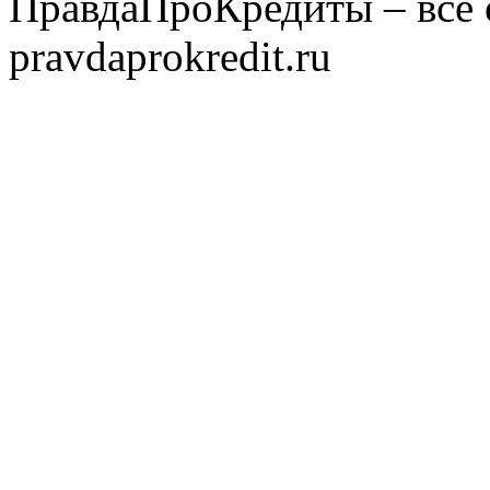
ПравдаПроКредиты – всё 
pravdaprokredit.ru