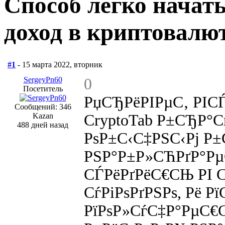
Способ легко начат
доход в криптовалю
#1
- 15 марта 2022, вторник
SergeyPn60
0
Посетитель
РџСЂРёРІРµС‚ РІС
Сообщений: 346
Kazan
CryptoTab Р±СЂР°Сѓ
488 дней назад
РѕР±С‹С‡РЅС‹Рј Р±
РЅР°Р±Р»СЋРґР°Рµ
СЃРёРґРёС€СЊ РІ 
СѓРіРѕРґРЅРѕ, Рё 
РїРѕР»СѓС‡Р°РµС€