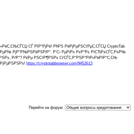
»РёС‚СЊСЃСЏ СЃ РІР°РјРё! РћРЅ РёРјРµРЅСѓРµС‚СЃСЏ CryptoTab
РµР№ РјР°Р№РЅРёРЅРіР°. Р’С‹ РµРіРѕ РєР°Рє РїСЂРѕСЃС‚РѕР№
ЅРѕ, РґР°? РќРµ РЅСѓР¶РЅРѕ СѓСЃС‚Р°РЅР°РІР»РёРІР°С‚СЊ
µРјРµРЅРЅРѕ!
https://cryptotabbrowser.com/9452613
Перейти на форум: