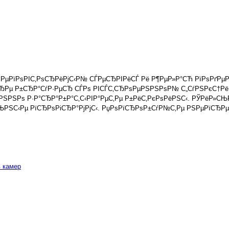
РЅРµРїРѕРІС‚РѕСЂРёРјС‹Р№ СЃРµСЂРІРёСЃ Рё Р¶РµР»Р°СЋ РїРѕРґРµР
РёСЂРµ Р±СЂР°СѓР·РµСЂ СЃРѕ РІСЃС‚СЂРѕРµРЅРЅРѕР№ С„СѓРЅРєС†Рё
ЅРЅРѕ Р·Р°СЂР°Р±Р°С‚С‹РІР°РµС‚Рµ Р±РёС‚РєРѕРёРЅС‹. РЎРёР»СЊР
ЊРЅС‹Рµ РїСЂРѕРіСЂР°РјРјС‹. РџРѕРїСЂРѕР±СѓР№С‚Рµ РЅРµРїСЂР
 камер