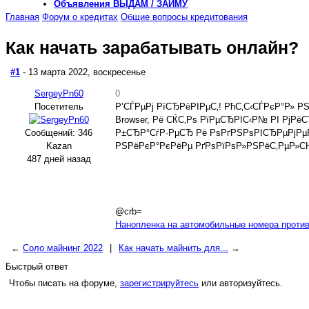
Объявления
ВЫДАМ / ЗАЙМУ
Главная
Форум о кредитах
Общие вопросы кредитования
Как начать зарабатывать онлайн?
#1
- 13 марта 2022, воскресенье
SergeyPn60
0
Посетитель
Р’СЃРµРј РїСЂРёРІРµС‚! РћС‚С‹СЃРєР°Р» 
Browser, Рё СЌС‚Рѕ РїРµСЂРІС‹Р№ РІ Рј
Сообщений: 346
Р±СЂР°СѓР·РµСЂ Рё РѕРґРЅРѕРІСЂРµРјРµР
Kazan
РЅРёРєР°РєРёРµ РґРѕРїРѕР»РЅРёС‚РµР»С
487 дней назад
@crb=
Нанопленка на автомобильные номера против
←
Соло майнинг 2022
|
Как начать майнить для...
→
Быстрый ответ
Чтобы писать на форуме,
зарегистрируйтесь
или авторизуйтесь.