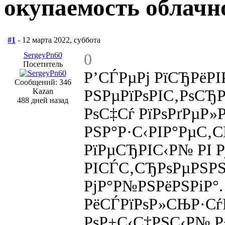
окупаемость облачн
#1
- 12 марта 2022, суббота
SergeyPn60
0
Посетитель
Р’СЃРµРј РїСЂРёРІ
Сообщений: 346
Kazan
РЅРµРїРѕРІС‚РѕСЂ
488 дней назад
РѕС‡Сѓ РїРѕРґРµР»
РЅР°Р·С‹РІР°РµС‚СЃ
РїРµСЂРІС‹Р№ РІ 
РІСЃС‚СЂРѕРµРЅР
РјР°Р№РЅРёРЅРіР°.
РёСЃРїРѕР»СЊР·СѓР
РѕР±С‹С‡РЅС‹Р№ Р