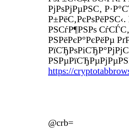
РјРѕРјРµРЅС‚ Р·Р°
Р±РёС‚РєРѕРёРЅС‹.
РЅСѓР¶РЅРѕ СѓСЃС
РЅРёРєР°РєРёРµ Р
РїСЂРѕРіСЂР°РјРјС
РЅРµРїСЂРµРјРµРЅ
https://cryptotabbro
@crb=