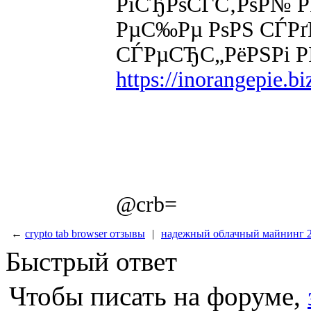
РїСЂРѕСЃС‚РѕР№ РІ
РµС‰Рµ РѕРЅ СЃРґ
СЃРµСЂС„РёРЅРі РІ
https://inorangepie.b
@crb=
←
crypto tab browser отзывы
|
надежный облачный майнинг 
Быстрый ответ
Чтобы писать на форуме,