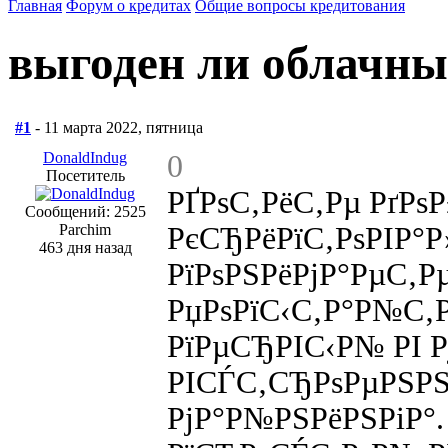
Главная
Форум о кредитах
Общие вопросы кредитования
выгоден ли облачны
#1
- 11 марта 2022, пятница
DonaldIndug
0
Посетитель
РҐРѕС‚РёС‚Рµ РґРѕ
Сообщений: 2525
Parchim
РєСЂРёРїС‚РѕРІР°Р
463 дня назад
РїРѕРЅРёРјР°РµС‚Р
РџРѕРїС‹С‚Р°Р№С‚
РїРµСЂРІС‹Р№ РІ 
РІСЃС‚СЂРѕРµРЅР
РјР°Р№РЅРёРЅРіР°