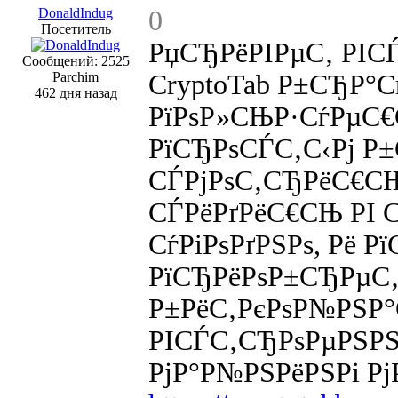
DonaldIndug
0
Посетитель
РџСЂРёРІРµС‚ РІС
Сообщений: 2525
Parchim
CryptoTab Р±СЂР°С
462 дня назад
РїРѕР»СЊР·СѓРµС€
РїСЂРѕСЃС‚С‹Рј Р±
СЃРјРѕС‚СЂРёС€СЊ
СЃРёРґРёС€СЊ РІ 
СѓРіРѕРґРЅРѕ, Рё 
РїСЂРёРѕР±СЂРµС‚
Р±РёС‚РєРѕР№РЅР°
РІСЃС‚СЂРѕРµРЅРЅ
РјР°Р№РЅРёРЅРі РјР