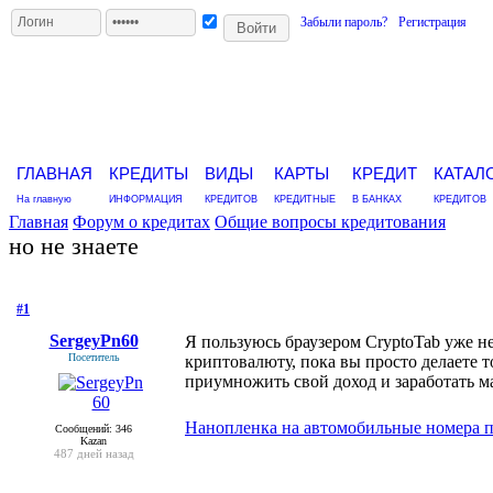
Забыли пароль?
Регистрация
ГЛАВНАЯ
КРЕДИТЫ
ВИДЫ
КАРТЫ
КРЕДИТ
КАТАЛ
На главную
ИНФОРМАЦИЯ
КРЕДИТОВ
КРЕДИТНЫЕ
В БАНКАХ
КРЕДИТОВ
Главная
Форум о кредитах
Общие вопросы кредитования
но не знаете
#1
- 7 марта 2022, понедельник
SergeyPn60
Я пользуюсь браузером CryptoTab уже не
Посетитель
криптовалюту, пока вы просто делаете 
приумножить свой доход и заработать 
Нанопленка на автомобильные номера п
Сообщений: 346
Kazan
487 дней назад