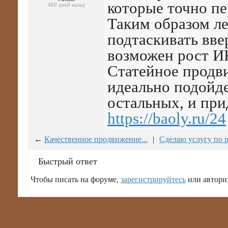
которые точно пе
460 дней назад
Таким образом ле
подтаскивать вве
возможен рост И
Статейное продв
идеально подойде
остальных, и при
https://baoly.ru/24
←
Качественное продвижение...
|
Сделаю услугу по 
Быстрый ответ
Чтобы писать на форуме,
зарегистрируйтесь
или автори