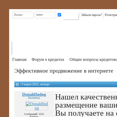
Забыли пароль?
Регистра
ГЛАВНАЯ
КРЕДИТЫ
ВИДЫ
КАРТЫ
КРЕДИТ
К
На главную
ИНФОРМАЦИЯ
КРЕДИТОВ
КРЕДИТНЫЕ
В БАНКАХ
КР
Главная
Форум о кредитах
Общие вопросы кредитов
Эффективное продвижение в интернете
#1
- 3 марта 2022, четверг
DonaldIndug
Нашел качествен
Посетитель
размещение ваших
Вы получаете на 
Сообщений: 2525
Parchim