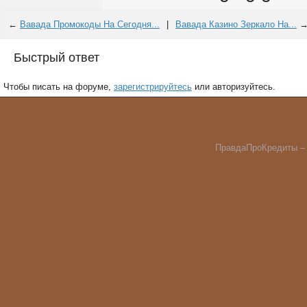
←
Вавада Промокоды На Сегодня...
|
Вавада Казино Зеркало На...
Быстрый ответ
Чтобы писать на форуме,
зарегистрируйтесь
или авторизуйтесь.
ПравдаПроКредиты – в