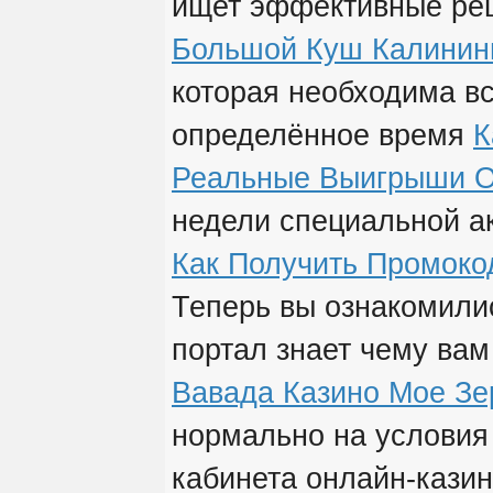
ищет эффективные р
Большой Куш Калинин
которая необходима в
определённое время
К
Реальные Выигрыши О
недели специальной ак
Как Получить Промоко
Теперь вы ознакомили
портал знает чему вам
Вавада Казино Мое Зе
нормально на условия
кабинета онлайн-кази