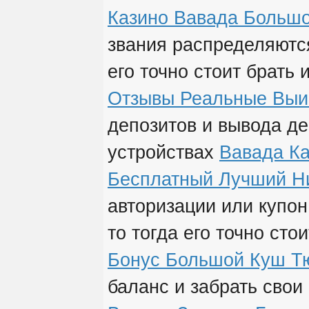
Казино Вавада Большо
звания распределяютс
его точно стоит брать
Отзывы Реальные Выи
депозитов и вывода де
устройствах
Вавада К
Бесплатный Лучший Н
авторизации или купон
то тогда его точно сто
Бонус Большой Куш Т
баланс и забрать свои