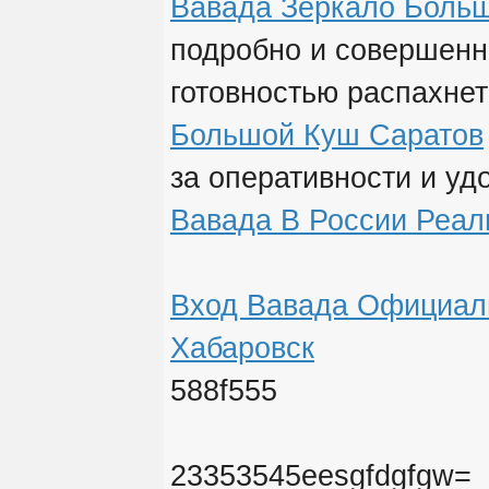
Вавада Зеркало Боль
подробно и совершенно
готовностью распахне
Большой Куш Саратов
за оперативности и уд
Вавада В России Реа
Вход Вавада Официал
Хабаровск
588f555
23353545eesgfdgfgw=