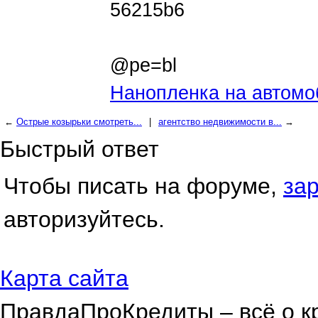
56215b6
@pe=bl
Нанопленка на автомо
←
Острые козырьки смотреть...
|
агентство недвижимости в...
→
Быстрый ответ
Чтобы писать на форуме,
за
авторизуйтесь.
Карта сайта
ПравдаПроКредиты – всё о к