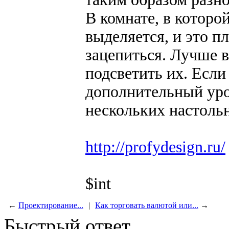
В комнате, в которо
выделяется, и это пл
зацепиться. Лучше в
подсветить их. Если
дополнительный уро
нескольких настоль
http://profydesign.ru/
$int
←
Проектирование...
|
Как торговать валютой или...
→
Быстрый ответ