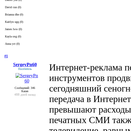
David cun (0)
Brianna dhe (0)
Kaitlyn ugq (0)
James lww (0)
Kayla oxg (0)
Anna yct (0)
#1
- 30 июля 2021, пятница
SergeyPn60
Интернет-реклама п
Посетитель
инструментов продв
сегодняшний сеногн
Сообщений: 346
Kazan
488 дней назад
передача в Интерне
превышают расходы 
печатных СМИ такж
телевидение. равным