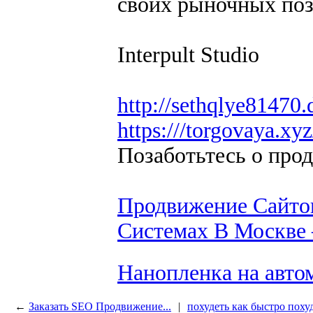
своих рыночных поз
Interpult Studio
http://sethqlye81470
https:///torgovaya.xyz
Позаботьтесь о про
Продвижение Сайтов
Системах В Москве 
Нанопленка на авто
←
Заказать SEO Продвижение...
|
похудеть как быстро поху