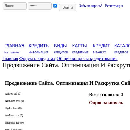
Забыли пароль?
Регистрация
ГЛАВНАЯ
КРЕДИТЫ
ВИДЫ
КАРТЫ
КРЕДИТ
КАТАЛ
На главную
ИНФОРМАЦИЯ
КРЕДИТОВ
КРЕДИТНЫЕ
В БАНКАХ
КРЕДИТОВ
Главная
Форум о кредитах
Общие вопросы кредитования
Продвижение Сайта. Оптимизация И Раскрут
Продвижение Сайта. Оптимизация И Раскрутка Са
Ashley ael (0)
Всего голосов:
0
Nicholas dvl (0)
Опрос закончен.
Taylor bvo (0)
Andrew qxs (0)
Nicholas fsb (0)
Daniel yuz (0)