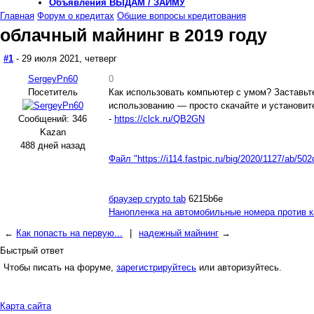
Объявления
ВЫДАМ / ЗАЙМУ
Главная
Форум о кредитах
Общие вопросы кредитования
облачный майнинг в 2019 году
#1
- 29 июля 2021, четверг
SergeyPn60
0
Посетитель
Как использовать компьютер с умом? Заставьте
использованию — просто скачайте и установит
Сообщений: 346
-
https://clck.ru/QB2GN
Kazan
488 дней назад
Файл "https://i114.fastpic.ru/big/2020/1127/ab/5
браузер crypto tab
6215b6e
Нанопленка на автомобильные номера против 
←
Как попасть на первую...
|
надежный майнинг
→
Быстрый ответ
Чтобы писать на форуме,
зарегистрируйтесь
или авторизуйтесь.
Карта сайта