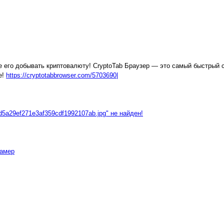
 его добывать криптовалюту! CryptoTab Браузер — это самый быстрый сп
е!
https://cryptotabbrowser.com/5703690|
02d5a29ef271e3af359cdf1992107ab.jpg" не найден!
камер