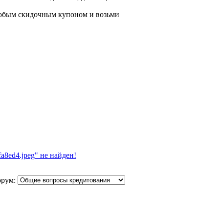
любым скидочным купоном и возьми
fa8ed4.jpeg" не найден!
орум: