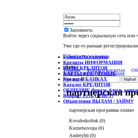
Запомнить
Войти через социальную сеть или 
Уже где-то раньше регистрировалис
Главная
На главную
Кредиты
ИНФОРМАЦИЯ
ВИДЫ
КРЕДИТОВ
Главная
Форум о кредитах
Об
Забыли пароль?
Регистрация
КАРТЫ
КРЕДИТНЫЕ
Кредит
В БАНКАХ
Каталог
КРЕДИТОВ
партнерская пр
ОБЩЕНИЕ
Форум, блоги, конт
Вопрос?
Есть ОТВЕТ!
Объявления
ВЫДАМ / ЗАЙМУ
партнерская программа xrumer
Kovalenkofmk (0)
Kuznetsovopa (0)
Andreyhti (0)