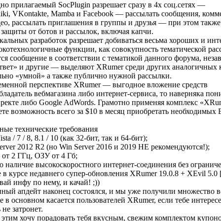
но прилагаемый SocPlugin разрешает сразу в 4х соц.сетях —
iki, VKontakte, Mamba и Facebook — рассылать сообщения, комме
ео, рассылать приглашения в группы и друзья — при этом также
защиты от ботов и рассылок, включая капчи.
кальных разработок разрешает добиваться весьма хороших и инт
окотехнологичные функции, как совокупность тематической ра
ся сообщение в соответствии с тематикой данного форума, незав
твет» и другие — выделяют XRumer среди других аналогичных к
льно «умной» а также публично нужной рассылки.
еменной перспективе XRumer — выгодное вложение средств
ладатель вебмагазина либо интернет-сервиса, то наверняка пони
ректе либо Google AdWords. Грамотно применяя комплекс «XRume
те возможность всего за $10 в месяц приобретать необходимых 
ые технические требования
ta / 7 / 8, 8.1 / 10 (как 32-бит, так и 64-бит);
rver 2012 R2 (но Win Server 2016 и 2019 НЕ рекомендуются!);
от 2 ГГц, ОЗУ от 4 Гб;
о наличие высокоскоростного интернет-соединения без ограниче
 в курсе недавнего супер-обновления XRumer 19.0.8 + XEvil 5.0 [
ай инфу по нему, и качай! ;))
ный апдейт наконец состоялся, и мы уже получили множество в
 в основном касается пользователей XRumer, если тебе интересе
 не затронет.
 этим хочу порадовать тебя вкусным, свежим комплектом купоно