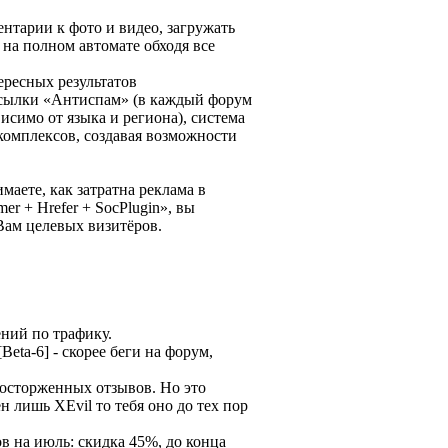
нтарии к фото и видео, загружать
 на полном автомате обходя все
ересных результатов
ссылки «Антиспам» (в каждый форум
исимо от языка и региона), система
омплексов, создавая возможности
маете, как затратна реклама в
r + Hrefer + SocPlugin», вы
Вам целевых визитёров.
ний по трафику.
Beta-6] - скорее беги на форум,
осторженных отзывов. Но это
н лишь XEvil то тебя оно до тех пор
в на июль: скидка 45%, до конца