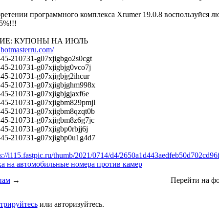
ретении программного комплекса Xrumer 19.0.8 воспользуйся 
5%!!!
Е: КУПОНЫ НА ИЮЛЬ
.botmasterru.com/
45-210731-g07xjigbgo2s0cgt
5-210731-g07xjigbjg0vco7j
5-210731-g07xjigbjg2ihcur
45-210731-g07xjigbjghm998x
5-210731-g07xjigbjgjaxf6e
45-210731-g07xjigbm829pmjl
45-210731-g07xjigbm8qzqt0b
45-210731-g07xjigbm8z6g7jc
5-210731-g07xjigbp0rbjj6j
45-210731-g07xjigbp0u1g4d7
s://i115.fastpic.ru/thumb/2021/0714/d4/2650a1d443aedfeb50d702cd96
а на автомобильные номера против камер
пам
→
Перейти на ф
стрируйтесь
или авторизуйтесь.