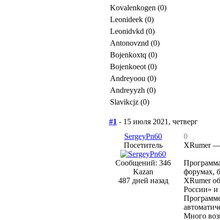
Kovalenkogen (0)
Leonideek (0)
Leonidvkd (0)
Antonovznd (0)
Bojenkoxtq (0)
Bojenkoeot (0)
Andreyoou (0)
Andreyyzh (0)
Slavikcjz (0)
#1
- 15 июля 2021, четверг
SergeyPn60
0
Посетитель
XRumer — 
Сообщений: 346
Программа
Kazan
форумах, б
487 дней назад
XRumer об
России» и 
Программе
автоматиче
Много воз