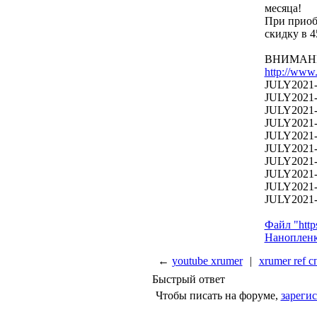
месяца!
При приоб
скидку в 4
ВНИМАНИ
http://www
JULY2021-
JULY2021-4
JULY2021-4
JULY2021-
JULY2021-4
JULY2021-
JULY2021-
JULY2021-
JULY2021-4
JULY2021-
Файл "http
Нанопленк
←
youtube xrumer
|
xrumer ref с
Быстрый ответ
Чтобы писать на форуме,
зареги