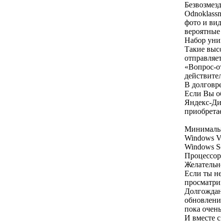
Безвозмезд
Odnoklassn
фото и вид
вероятные 
Набор уни
Такие выс
отправляет
«Вопрос-о
действите
В долговр
Если Вы об
Яндекс-Ди
приобретае
Минимальн
Windows Vis
Windows Se
Процессор 
Желательн
Если ты не
просматрив
Долгождан
обновление
пока очень
И вместе с