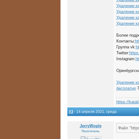
Удаление к
Удаление к
Удаление к
Удаление ка
Более подр
Контакты:
ht
Группа vk:
h
Twitter:
https:
Instagram:
h
Оренбургская
Удаление к
бесплатно
7
https://katal
#3
- 14 апреля 2021, среда
JerryWople
Файл "https
Посетитель