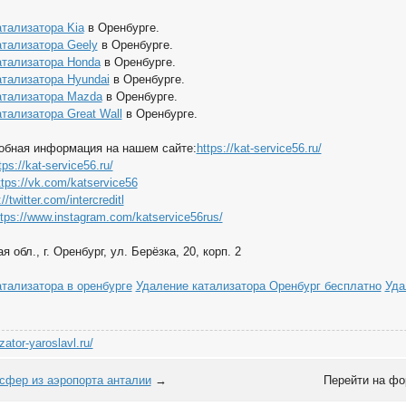
тализатора Kia
в Оренбурге.
атализатора Geely
в Оренбурге.
атализатора Honda
в Оренбурге.
атализатора Hyundai
в Оренбурге.
атализатора Mazda
в Оренбурге.
тализатора Great Wall
в Оренбурге.
обная информация на нашем сайте:
https://kat-service56.ru/
tps://kat-service56.ru/
ttps://vk.com/katservice56
//twitter.com/intercreditl
ttps://www.instagram.com/katservice56rus/
 обл., г. Оренбург, ул. Берёзка, 20, корп. 2
тализатора в оренбурге
Удаление катализатора Оренбург бесплатно
Уда
izator-yaroslavl.ru/
сфер из аэропорта анталии
→
Перейти на фо