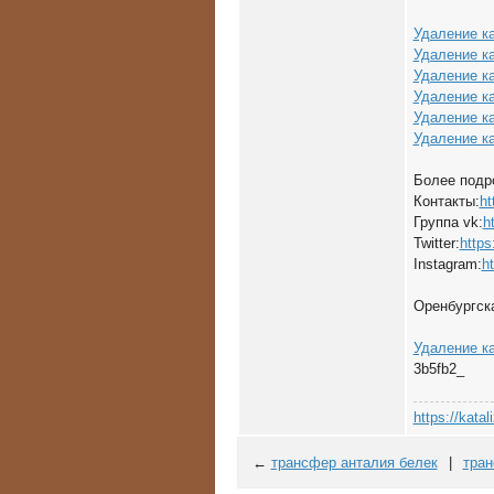
Удаление ка
Удаление к
Удаление к
Удаление к
Удаление к
Удаление ка
Более подр
Контакты:
ht
Группа vk:
h
Twitter:
https:
Instagram:
h
Оренбургская
Удаление ка
3b5fb2_
https://katal
←
трансфер анталия белек
|
тран