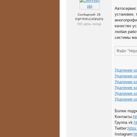
Автосервис
установке, 
Сообщений: 28
Р§Р°РїР»С‹РіРёРЅ
многопрофи
691 день назад
качество ус
любая работ
системы ма
Файл "https
Удаление ка
Удаление к
Удаление к
Удаление к
Удаление к
Удаление ка
Более подр
Контакты:
ht
Группа vk:
h
Twitter:
https:
Instagram:
h