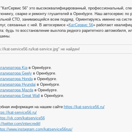
 "КатСервис 56" это высококвалифицированный, профессиональный, спе
тюнингу, сварке и ремонту глушителей в Оренбурге. Наш автосервис по 
льной СТО, занимающейся всем подряд. Ориентируясь именно на систе
луг, связанных с ней. В автосервисе «
КатСервис 56
» работают квалифиц
а: будь то восстановление выхлопа редкого раритетного автомобиля, и
шины.
://kat-service56.ru/kat-service.jpg" не найден!
тализатора Kia
в Оренбурге.
атализатора Geely
в Оренбурге.
атализатора Honda
в Оренбурге.
атализатора Hyundai
в Оренбурге.
атализатора Mazda
в Оренбурге.
тализатора Great Wall
в Оренбурге.
обная информация на нашем сайте:
https://kat-service56.ru/
tps://kat-service56.ru/
ttps://vk.com/katservice56
//twitter.com/intercreditl
ttps://www.instagram.com/katservice56rus/