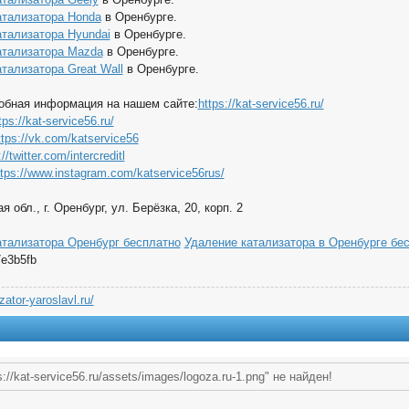
атализатора Honda
в Оренбурге.
атализатора Hyundai
в Оренбурге.
атализатора Mazda
в Оренбурге.
тализатора Great Wall
в Оренбурге.
обная информация на нашем сайте:
https://kat-service56.ru/
tps://kat-service56.ru/
ttps://vk.com/katservice56
//twitter.com/intercreditl
ttps://www.instagram.com/katservice56rus/
 обл., г. Оренбург, ул. Берёзка, 20, корп. 2
атализатора Оренбург бесплатно
Удаление катализатора в Оренбурге бе
e3b5fb
izator-yaroslavl.ru/
://kat-service56.ru/assets/images/logoza.ru-1.png" не найден!