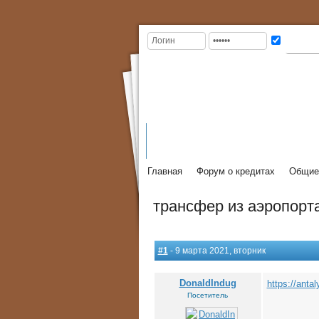
ГЛАВНАЯ
КРЕДИТЫ
ВИДЫ
На главную
ИНФОРМАЦИЯ
КРЕДИТОВ
Главная
Форум о кредитах
Общие 
трансфер из аэропорт
#1
- 9 марта 2021, вторник
DonaldIndug
https://anta
Посетитель