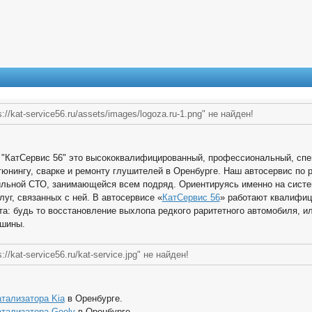
://kat-service56.ru/assets/images/logoza.ru-1.png" не найден!
 "КатСервис 56" это высококвалифицированный, профессиональный, спе
тюнингу, сварке и ремонту глушителей в Оренбурге. Наш автосервис по 
льной СТО, занимающейся всем подряд. Ориентируясь именно на систе
луг, связанных с ней. В автосервисе «
КатСервис 56
» работают квалифиц
а: будь то восстановление выхлопа редкого раритетного автомобиля, и
шины.
://kat-service56.ru/kat-service.jpg" не найден!
тализатора Kia
в Оренбурге.
атализатора Geely
в Оренбурге.