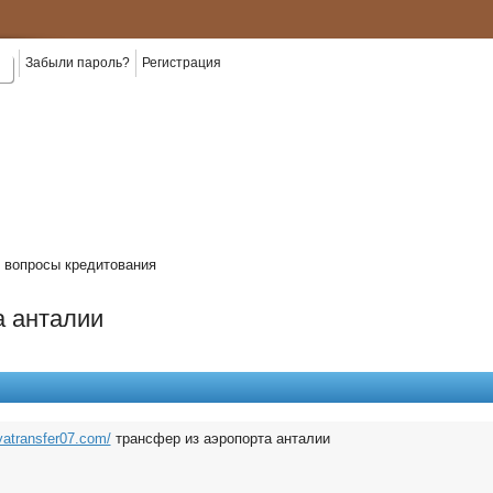
Забыли пароль?
Регистрация
КАРТЫ
КРЕДИТ
КАТАЛОГ
ОБЩЕНИЕ
ВОПРОС?
О
КРЕДИТНЫЕ
В БАНКАХ
КРЕДИТОВ
Форум, блоги, контакты
Есть ОТВЕТ!
ВЫД
вопросы кредитования
а анталии
lyatransfer07.com/
трансфер из аэропорта анталии