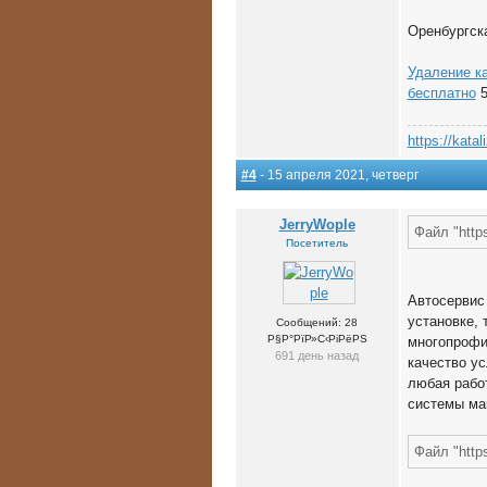
Оренбургская
Удаление к
бесплатно
5
https://katal
#4
- 15 апреля 2021, четверг
JerryWople
Файл "https
Посетитель
Автосервис
установке, 
Сообщений: 28
Р§Р°РїР»С‹РіРёРЅ
многопрофи
691 день назад
качество ус
любая работ
системы ма
Файл "https