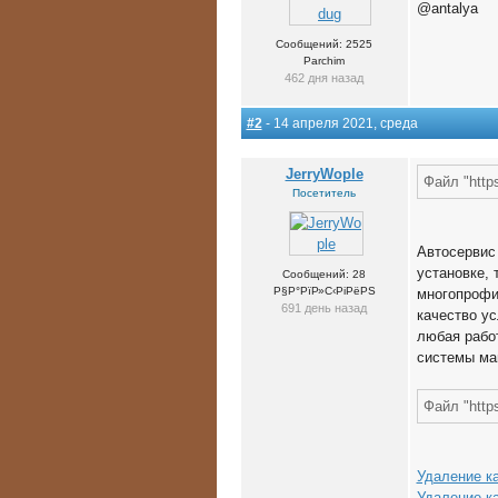
@antalya
Сообщений: 2525
Parchim
462 дня назад
#2
- 14 апреля 2021, среда
JerryWople
Файл "https
Посетитель
Автосервис
установке, 
Сообщений: 28
Р§Р°РїР»С‹РіРёРЅ
многопрофи
691 день назад
качество ус
любая работ
системы ма
Файл "https
Удаление ка
Удаление к