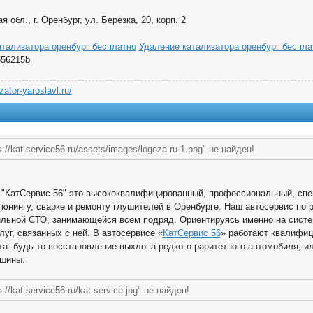
 обл., г. Оренбург, ул. Берёзка, 20, корп. 2
атализатора оренбург бесплатно
Удаление катализатора оренбург беспла
56215b
izator-yaroslavl.ru/
://kat-service56.ru/assets/images/logoza.ru-1.png" не найден!
 "КатСервис 56" это высококвалифицированный, профессиональный, спе
тюнингу, сварке и ремонту глушителей в Оренбурге. Наш автосервис по 
льной СТО, занимающейся всем подряд. Ориентируясь именно на систе
луг, связанных с ней. В автосервисе «
КатСервис 56
» работают квалифиц
а: будь то восстановление выхлопа редкого раритетного автомобиля, и
шины.
://kat-service56.ru/kat-service.jpg" не найден!