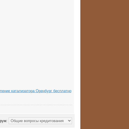
ление катализатора Оренбург бесплатно
рум: