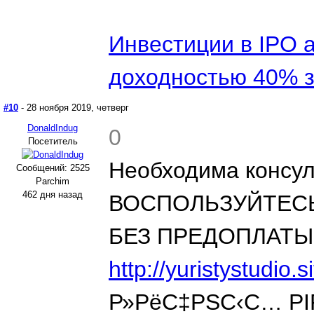
Инвестиции в IPO 
доходностью 40% з
#10
- 28 ноября 2019, четверг
DonaldIndug
0
Посетитель
Необходима консул
Сообщений: 2525
Parchim
462 дня назад
ВОСПОЛЬЗУЙТЕС
БЕЗ ПРЕДОПЛАТЫ
http://yuristystudio.s
Р»РёС‡РЅС‹С… Р