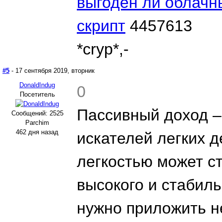
выгоден ли облачн
скрипт
4457613
*cryp*,-
#5
- 17 сентября 2019, вторник
DonaldIndug
0
Посетитель
Пассивный доход –
Сообщений: 2525
Parchim
462 дня назад
искателей легких д
легкостью может с
высокого и стабиль
нужно приложить н