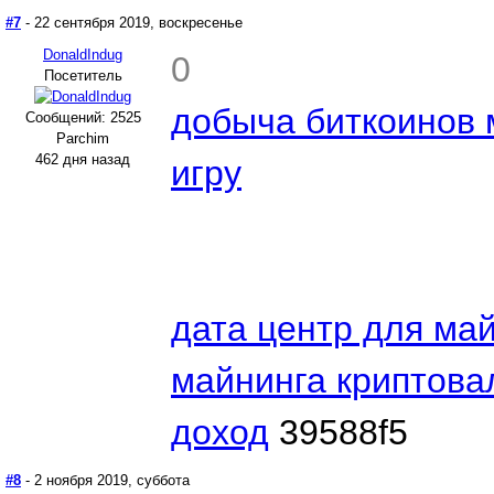
#7
- 22 сентября 2019, воскресенье
DonaldIndug
0
Посетитель
добыча биткоинов 
Сообщений: 2525
Parchim
462 дня назад
игру
дата центр для ма
майнинга криптова
доход
39588f5
#8
- 2 ноября 2019, суббота