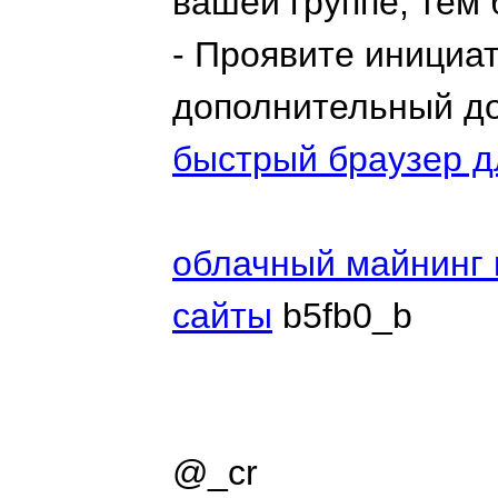
вашей группе, тем
- Проявите инициат
дополнительный до
быстрый браузер д
облачный майнинг 
сайты
b5fb0_b
@_cr