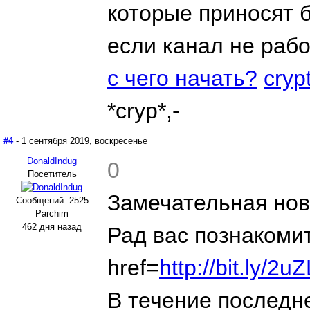
которые приносят 
если канал не раб
с чего начать?
cryp
*cryp*,-
#4
- 1 сентября 2019, воскресенье
DonaldIndug
0
Посетитель
Замечательная нов
Сообщений: 2525
Parchim
462 дня назад
Рад вас познакомит
href=
http://bit.ly/
В течение последн