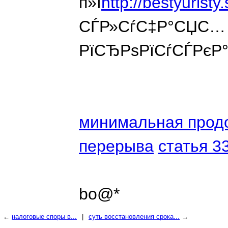
п»ї
http://bestyuristy.
СЃР»СѓС‡Р°СЏС… 
РїСЂРѕРїСѓСЃРєР
минимальная прод
перерыва
статья 3
bo@*
←
налоговые споры в...
|
суть восстановления срока...
→