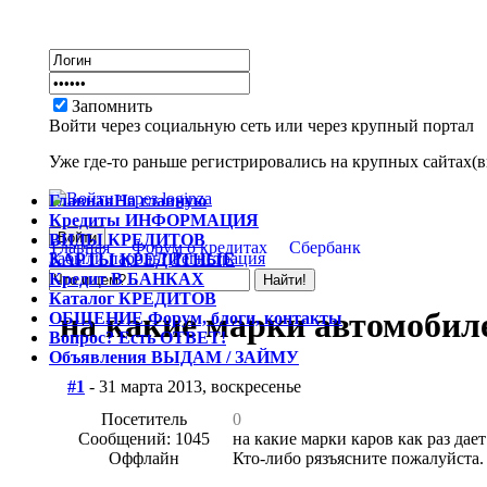
Запомнить
Войти через социальную сеть или через крупный портал
Уже где-то раньше регистрировались на крупных сайтах(вк
Главная
На главную
Кредиты
ИНФОРМАЦИЯ
ВИДЫ
КРЕДИТОВ
Главная
Форум о кредитах
Сбербанк
Забыли пароль?
Регистрация
КАРТЫ
КРЕДИТНЫЕ
Кредит
В БАНКАХ
Каталог
КРЕДИТОВ
на какие марки автомобил
ОБЩЕНИЕ
Форум, блоги, контакты
Вопрос?
Есть ОТВЕТ!
Объявления
ВЫДАМ / ЗАЙМУ
#1
- 31 марта 2013, воскресенье
Посетитель
0
Сообщений: 1045
на какие марки каров как раз дае
Оффлайн
Кто-либо рязъясните пожалуйста.