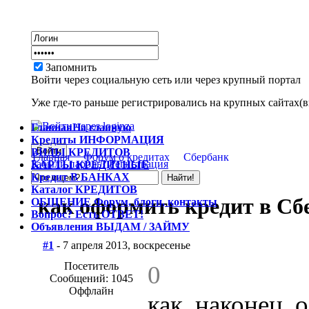
Запомнить
Войти через социальную сеть или через крупный портал
Уже где-то раньше регистрировались на крупных сайтах(вк
Главная
На главную
Кредиты
ИНФОРМАЦИЯ
ВИДЫ
КРЕДИТОВ
Главная
Форум о кредитах
Сбербанк
Забыли пароль?
Регистрация
КАРТЫ
КРЕДИТНЫЕ
Кредит
В БАНКАХ
Каталог
КРЕДИТОВ
как оформить кредит в Сб
ОБЩЕНИЕ
Форум, блоги, контакты
Вопрос?
Есть ОТВЕТ!
Объявления
ВЫДАМ / ЗАЙМУ
#1
- 7 апреля 2013, воскресенье
Посетитель
0
Сообщений: 1045
Оффлайн
как, наконец,