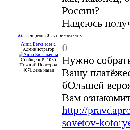
России?
Надеюсь получ
#2
- 8 апреля 2013, понедельник
Анна Евгеньевна
0
Администратор
Нужно собрат
Сообщений: 1035
Нижний Новгород
Вашу платёжес
4671 день назад
бОльшей вероя
Вам ознакомит
http://pravdapro
sovetov-kotory