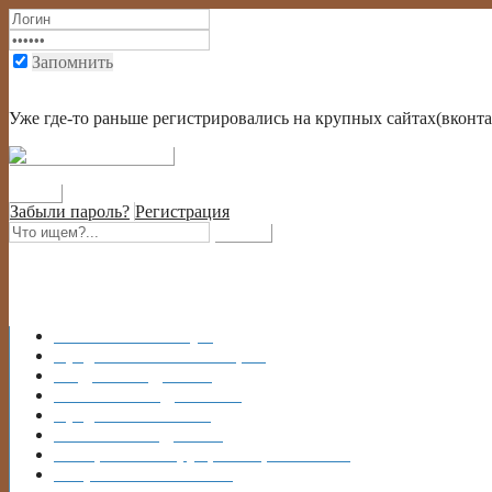
Запомнить
Войти через социальную сеть или через крупный портал
Уже где-то раньше регистрировались на крупных сайтах(вконтак
Забыли пароль?
Регистрация
Главная
На главную
Кредиты
ИНФОРМАЦИЯ
ВИДЫ
КРЕДИТОВ
КАРТЫ
КРЕДИТНЫЕ
Кредит
В БАНКАХ
Каталог
КРЕДИТОВ
ОБЩЕНИЕ
Форум, блоги, контакты
Вопрос?
Есть ОТВЕТ!