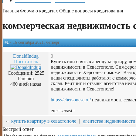
Объявления
ВЫДАМ / ЗАЙМУ
Главная
Форум о кредитах
Общие вопросы кредитования
коммерческая недвижимость 
#1
- 16 сентября 2021, четверг
DonaldIndug
0
Посетитель
Купить или снять в аренду квартиру, д
недвижимости в Севастополе, Симферопо
недвижимости Херсонес поможет Вам куп
Сообщений: 2525
наши специалисты работают с коммерче
Parchim
склад. Рейтинг и отзывы агентства нед
460 дней назад
недвижимости в Севастополе!
https://chersonese.ru/
недвижимость севас
erer=sevast=
←
купить квартиру в севастополе
|
агентства недвижимости.
Быстрый ответ