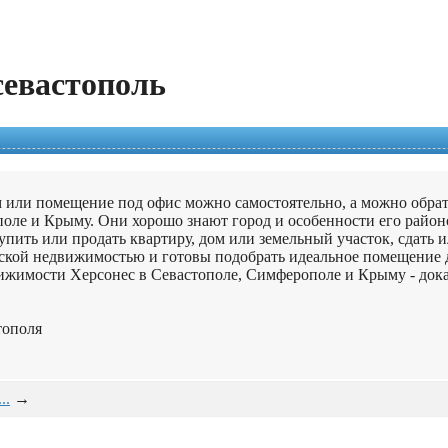
севастополь
ом или помещение под офис можно самостоятельно, а можно обра
ле и Крыму. Они хорошо знают город и особенности его районо
ить или продать квартиру, дом или земельный участок, сдать и
ской недвижимостью и готовы подобрать идеальное помещение д
вижимости Херсонес в Севастополе, Симферополе и Крыму - док
тополя
..
→