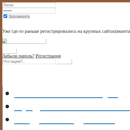
Запомнить
Войти через социальную сеть или через крупный портал
Уже где-то раньше регистрировались на крупных сайтах(вконтак
Забыли пароль?
Регистрация
Главная
На главную
Кредиты
ИНФОРМА
ВИДЫ
КРЕДИТОВ