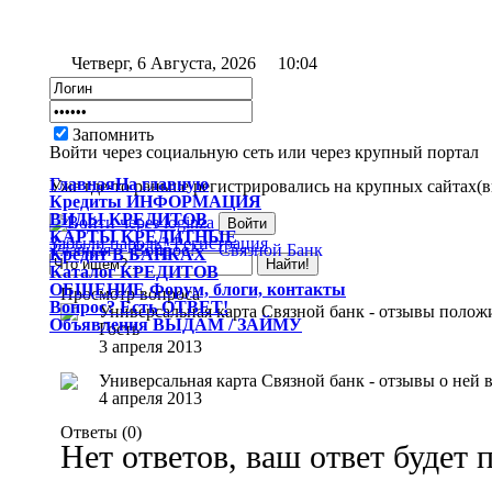
Четверг, 6 Августа, 2026
10:04
Запомнить
Войти через социальную сеть или через крупный портал
Главная
На главную
Уже где-то раньше регистрировались на крупных сайтах(вк
Кредиты
ИНФОРМАЦИЯ
ВИДЫ
КРЕДИТОВ
КАРТЫ
КРЕДИТНЫЕ
Забыли пароль?
Регистрация
Главная
Вопрос?
Связной Банк
Кредит
В БАНКАХ
Каталог
КРЕДИТОВ
ОБЩЕНИЕ
Форум, блоги, контакты
Просмотр вопроса
Вопрос?
Есть ОТВЕТ!
Универсальная карта Связной банк - отзывы полож
Объявления
ВЫДАМ / ЗАЙМУ
Гость
3 апреля 2013
Универсальная карта Связной банк - отзывы о ней
4 апреля 2013
Ответы (
0
)
Нет ответов, ваш ответ будет