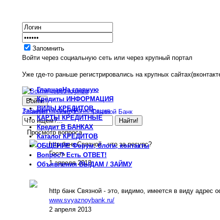
Запомнить
Войти через социальную сеть или через крупный портал
Уже где-то раньше регистрировались на крупных сайтах(вконтакте
Главная
На главную
Кредиты
ИНФОРМАЦИЯ
ВИДЫ
КРЕДИТОВ
Забыли пароль?
Регистрация
Главная
Вопрос?
Связной Банк
КАРТЫ
КРЕДИТНЫЕ
Кредит
В БАНКАХ
Просмотр вопроса
Каталог
КРЕДИТОВ
http банк Связной - что за ресурс?
ОБЩЕНИЕ
Форум, блоги, контакты
Гость
Вопрос?
Есть ОТВЕТ!
1 апреля 2013
Объявления
ВЫДАМ / ЗАЙМУ
http банк Связной - это, видимо, имеется в виду адрес 
www.svyaznoybank.ru/
2 апреля 2013