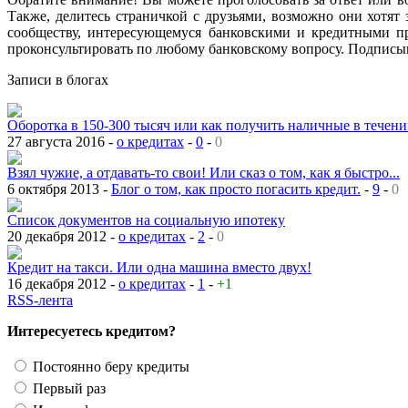
Также, делитесь страничкой с друзьями, возможно они хотят 
сообществу, интересующемуся банковскими и кредитными пр
проконсультировать по любому банковскому вопросу. Подписыв
Записи в блогах
Оборотка в 150-300 тысяч или как получить наличные в течении
27 августа 2016 -
о кредитах
-
0
-
0
Взял чужие, а отдавать-то свои! Или сказ о том, как я быстро...
6 октября 2013 -
Блог о том, как просто погасить кредит.
-
9
-
0
Список документов на социальную ипотеку
20 декабря 2012 -
о кредитах
-
2
-
0
Кредит на такси. Или одна машина вместо двух!
16 декабря 2012 -
о кредитах
-
1
-
+1
RSS-лента
Интересуетесь кредитом?
Постоянно беру кредиты
Первый раз