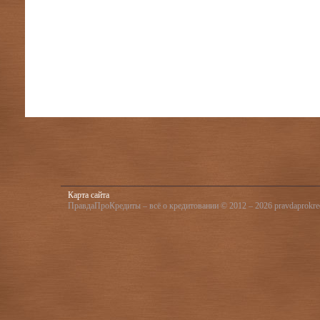
Карта сайта
ПравдаПроКредиты – всё о кредитовании © 2012 – 2026 pravdaprokred