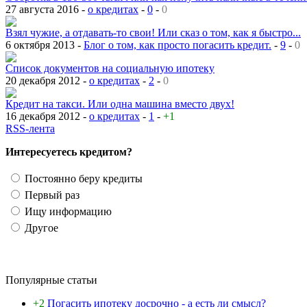
27 августа 2016 -
о кредитах
-
0
-
0
Взял чужие, а отдавать-то свои! Или сказ о том, как я быстро...
6 октября 2013 -
Блог о том, как просто погасить кредит.
-
9
-
0
Список документов на социальную ипотеку
20 декабря 2012 -
о кредитах
-
2
-
0
Кредит на такси. Или одна машина вместо двух!
16 декабря 2012 -
о кредитах
-
1
-
+1
RSS-лента
Интересуетесь кредитом?
Постоянно беру кредиты
Первый раз
Ищу информацию
Другое
Популярные статьи
+2
Погасить ипотеку досрочно - а есть ли смысл?