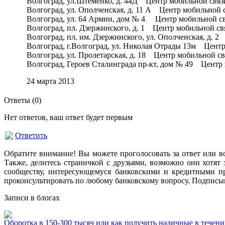
Волгоград, ул.Штеменко, д. 44Д Центр мобильной связ
Волгоград, ул. Ополченская, д. 11 А Центр мобильной 
Волгоград, ул. 64 Армии, дом № 4 Центр мобильной св
Волгоград, пл. Дзержинского, д. 1 Центр мобильной св
Волгоград, пл. им. Дзержинского, ул. Ополченская, д.
Волгоград, г.Волгоград, ул. Николая Отрады 13м Цент
Волгоград, ул. Пролетарская, д. 18 Центр мобильной с
Волгоград, Героев Сталинграда пр-кт, дом № 49 Центр
24 марта 2013
Ответы (
0
)
Нет ответов, ваш ответ будет первым
Ответить
Обратите внимание! Вы можете проголосовать за ответ или в
Также, делитесь страничкой с друзьями, возможно они хотят 
сообществу, интересующемуся банковскими и кредитными пр
проконсультировать по любому банковскому вопросу. Подписыв
Записи в блогах
Оборотка в 150-300 тысяч или как получить наличные в течении