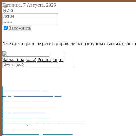
Пятница, 7 Августа, 2026
11:50
Запомнить
Войти через социальную сеть или через крупный портал
Уже где-то раньше регистрировались на крупных сайтах(вконтак
Забыли пароль?
Регистрация
Главная
На главную
Кредиты
ИНФОРМАЦИЯ
ВИДЫ
КРЕДИТОВ
КАРТЫ
КРЕДИТНЫЕ
Кредит
В БАНКАХ
Каталог
КРЕДИТОВ
ОБЩЕНИЕ
Форум, блоги, контакты
Вопрос?
Есть ОТВЕТ!
Объявления
ВЫДАМ / ЗАЙМУ