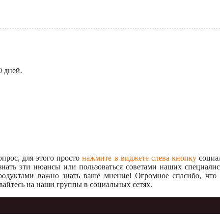
0 дней.
опрос, для этого просто
нажмите в виджете слева кнопку
социал
знать эти нюансы или пользоваться советами наших специалист
одуктами важно знать ваше мнение! Огромное спасибо, что 
айтесь на наши группы в социальных сетях.