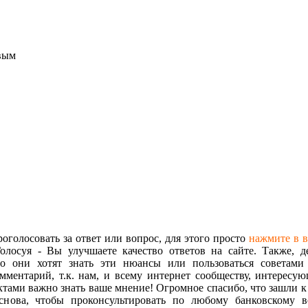
рвым
голосовать за ответ или вопрос, для этого просто
нажмите в 
олосуя - Вы улучшаете качество ответов на сайте. Также, д
но они хотят знать эти нюансы или пользоваться советами
омментарий, т.к. нам, и всему интернет сообществу, интересу
тами важно знать ваше мнение! Огромное спасибо, что зашли к
снова, чтобы проконсультировать по любому банковскому во