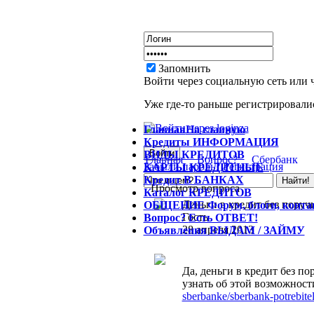
Запомнить
Войти через социальную сеть или 
Уже где-то раньше регистрировалис
Главная
На главную
Кредиты
ИНФОРМАЦИЯ
ВИДЫ
КРЕДИТОВ
Главная
Вопрос?
Сбербанк
Забыли пароль?
Регистрация
КАРТЫ
КРЕДИТНЫЕ
Кредит
В БАНКАХ
Просмотр вопроса
Каталог
КРЕДИТОВ
Деньги в кредит без поруч
ОБЩЕНИЕ
Форум, блоги, конт
Гость
Вопрос?
Есть ОТВЕТ!
28 апреля 2013
Объявления
ВЫДАМ / ЗАЙМУ
Да, деньги в кредит без п
узнать об этой возможност
sberbanke/sberbank-potrebit