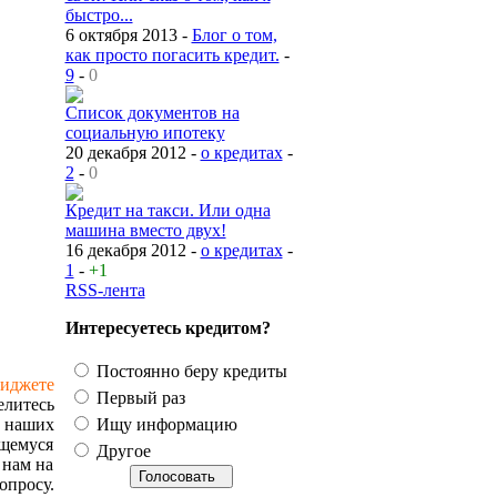
быстро...
6 октября 2013 -
Блог о том,
как просто погасить кредит.
-
9
-
0
Список документов на
социальную ипотеку
20 декабря 2012 -
о кредитах
-
2
-
0
Кредит на такси. Или одна
машина вместо двух!
16 декабря 2012 -
о кредитах
-
1
-
+1
RSS-лента
Интересуетесь кредитом?
Постоянно беру кредиты
виджете
Первый раз
елитесь
 наших
Ищу информацию
ющемуся
Другое
 нам на
просу.