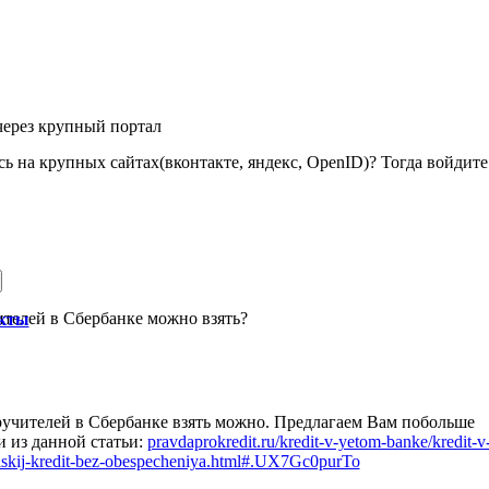
через крупный портал
ь на крупных сайтах(вконтакте, яндекс, OpenID)? Тогда войдите 
ителей в Сбербанке можно взять?
акты
оручителей в Сбербанке взять можно. Предлагаем Вам побольше
и из данной статьи:
pravdaprokredit.ru/kredit-v-yetom-banke/kredit-v
elskij-kredit-bez-obespecheniya.html#.UX7Gc0purTo