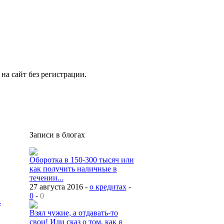
на сайт без регистрации.
Записи в блогах
Оборотка в 150-300 тысяч или
как получить наличные в
течении...
27 августа 2016 -
о кредитах
-
0
-
0
-
Взял чужие, а отдавать-то
свои! Или сказ о том, как я