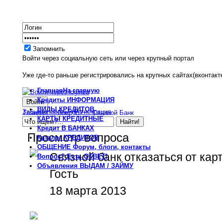
Запомнить
Войти через социальную сеть или через крупный портал
Уже где-то раньше регистрировались на крупных сайтах(вконтакте
Главная
На главную
Кредиты
ИНФОРМАЦИЯ
ВИДЫ
КРЕДИТОВ
Забыли пароль?
Регистрация
Главная
Вопрос?
Связной Банк
КАРТЫ
КРЕДИТНЫЕ
Кредит
В БАНКАХ
Просмотр вопроса
Каталог
КРЕДИТОВ
ОБЩЕНИЕ
Форум, блоги, контакты
Связной банк отказаться от кар
Вопрос?
Есть ОТВЕТ!
Объявления
ВЫДАМ / ЗАЙМУ
Гость
18 марта 2013