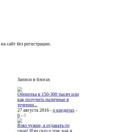
на сайт без регистрации.
Записи в блогах
Оборотка в 150-300 тысяч или
как получить наличные в
течении...
27 августа 2016 -
о кредитах
-
0
-
0
Взял чужие, а отдавать-то
свои! Или сказ о том, как я