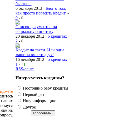
быстро...
6 октября 2013 -
Блог о том,
как просто погасить кредит.
-
9
-
0
Список документов на
социальную ипотеку
20 декабря 2012 -
о кредитах
-
2
-
0
Кредит на такси. Или одна
машина вместо двух!
16 декабря 2012 -
о кредитах
-
1
-
+1
RSS-лента
Интересуетесь кредитом?
Постоянно беру кредиты
виджете
Первый раз
елитесь
 наших
Ищу информацию
ющемуся
Другое
 нам на
просу.