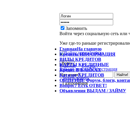
Запомнить
Войти через социальную сеть или 
Уже где-то раньше регистрировалис
Главная
На главную
Кредиты
ИНФОРМАЦИЯ
ВИДЫ
КРЕДИТОВ
КАРТЫ
КРЕДИТНЫЕ
Главная
Вопрос?
Забыли пароль?
Регистрация
Кредит
В БАНКАХ
Каталог
КРЕДИТОВ
Задать вопрос
ОБЩЕНИЕ
Форум, блоги, конт
Газпромбанк
Вопрос?
Есть ОТВЕТ!
Объявления
ВЫДАМ / ЗАЙМУ